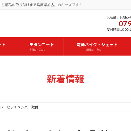
から部品の取り付けまで兵庫県加古川のキッズです！
お気軽にお問い
079
受付時間 10:00-1
ート
Jチタンコート
電動バイク・ジェット
J Titan Coat
eBike・Jet
新着情報
ド ヒッチメンバー取付