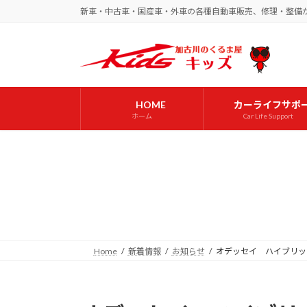
コ
ナ
新車・中古車・国産車・外車の各種自動車販売、修理・整備
ン
ビ
テ
ゲ
ン
ー
ツ
シ
へ
ョ
HOME
カーライフサポ
ス
ン
ホーム
Car Life Support
キ
に
ッ
移
プ
動
Home
新着情報
お知らせ
オデッセイ ハイブリッ