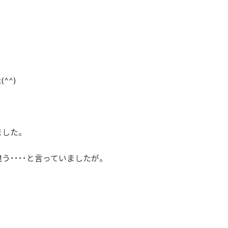
^^)
ました。
う････と言っていましたが。