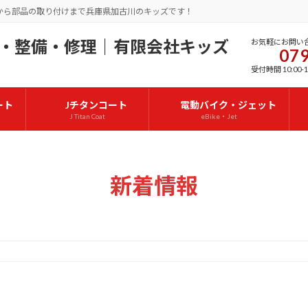
から部品の取り付けまで兵庫県加古川のキッズです！
お気軽にお問い
079
受付時間 10:00-1
ート
Jチタンコート
電動バイク・ジェット
J Titan Coat
eBike・Jet
新着情報