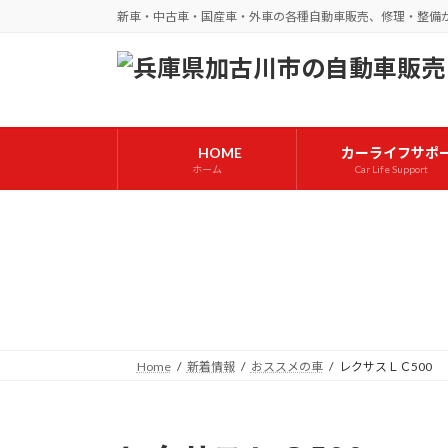
コ
ナ
新車・中古車・国産車・外車の各種自動車販売、修理・整備
ン
ビ
テ
ゲ
ン
ー
ツ
シ
へ
ョ
HOME
カーライフサポ
ス
ン
ホーム
Car Life Support
キ
に
ッ
移
プ
動
Home
新着情報
おススメの車
レクサスＬＣ500