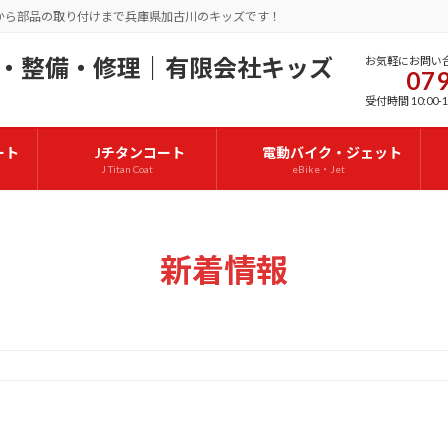
から部品の取り付けまで兵庫県加古川のキッズです！
お気軽にお問い
079
受付時間 10:00-1
ート
Jチタンコート
電動バイク・ジェット
J Titan Coat
eBike・Jet
新着情報