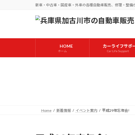
コ
ナ
新車・中古車・国産車・外車の各種自動車販売、修理・整備
ン
ビ
テ
ゲ
ン
ー
ツ
シ
へ
ョ
HOME
カーライフサポ
ス
ン
ホーム
Car Life Support
キ
に
ッ
移
プ
動
Home
新着情報
イベント案内
平成29年忘年会!