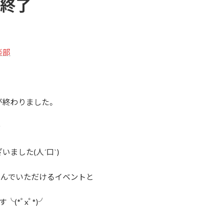
杯終了
が終わりました。
ﾝ
ました(人´口`)
しんでいただけるイベントと
(*ﾟxﾟ*)╯