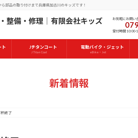
から部品の取り付けまで兵庫県加古川のキッズです！
お気軽にお問い
079
受付時間 10:00-1
ート
Jチタンコート
電動バイク・ジェット
J Titan Coat
eBike・Jet
新着情報
ズ杯終了