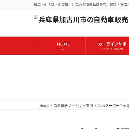
コ
ナ
新車・中古車・国産車・外車の各種自動車販売、修理・整備
ン
ビ
テ
ゲ
ン
ー
ツ
シ
へ
ョ
HOME
カーライフサポ
ス
ン
ホーム
Car Life Support
キ
に
ッ
移
プ
動
Home
新着情報
イベント案内
21th スーパーキッ