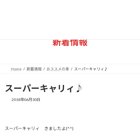
コ
ナ
ン
ビ
テ
ゲ
ン
ー
ツ
シ
へ
ョ
新着情報
ス
ン
キ
に
ッ
移
プ
動
Home
新着情報
おススメの車
スーパーキャリィ♪
スーパーキャリィ♪
2018年06月30日
スーパーキャリィ きましたよ(^^)