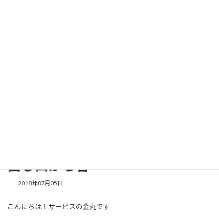
コ
ナ
ン
ビ
テ
ゲ
ン
ー
ツ
シ
へ
ョ
新着情報
ス
ン
キ
に
ッ
移
プ
動
Home
新着情報
安心メンテナンス
MH55SワゴンＲ エアコン吹き出し口から音
MH55SワゴンＲ エアコン吹き
出し口から音
2018年07月05日
こんにちは！サービスの金丸です