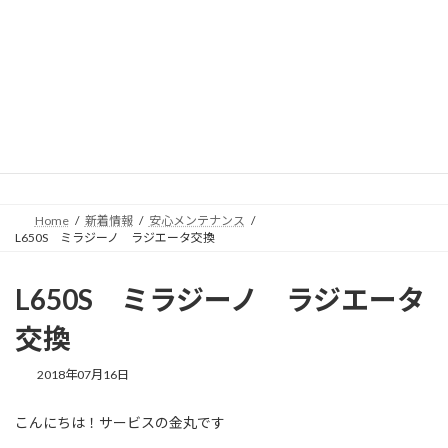
コ
ナ
ン
ビ
テ
ゲ
ン
ー
ツ
シ
へ
ョ
新着情報
ス
ン
キ
に
ッ
移
プ
動
Home
新着情報
安心メンテナンス
L650S ミラジーノ ラジエータ交換
L650S ミラジーノ ラジエータ
交換
2018年07月16日
こんにちは！サービスの金丸です