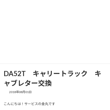
コ
ナ
ン
ビ
テ
ゲ
ン
ー
ツ
シ
へ
ョ
新着情報
ス
ン
キ
に
ッ
移
プ
動
Home
新着情報
安心メンテナンス
DA52T キャリートラック キャブレター交換
DA52T キャリートラック キ
ャブレター交換
2018年08月01日
こんにちは！サービスの金丸です