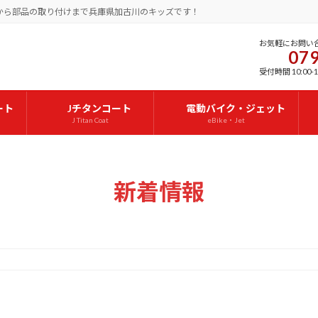
から部品の取り付けまで兵庫県加古川のキッズです！
お気軽にお問い
079
受付時間 10:00-1
ート
Jチタンコート
電動バイク・ジェット
J Titan Coat
eBike・Jet
新着情報