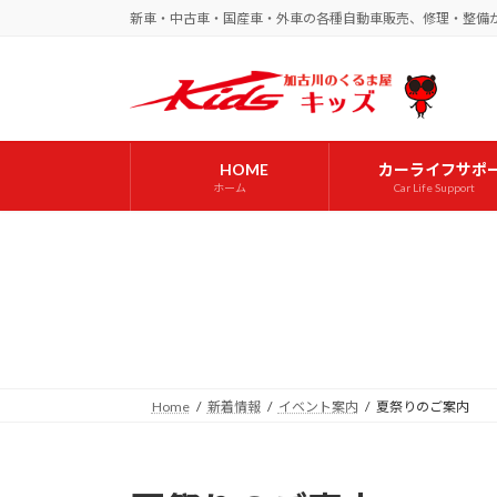
コ
ナ
新車・中古車・国産車・外車の各種自動車販売、修理・整備
ン
ビ
テ
ゲ
ン
ー
ツ
シ
へ
ョ
HOME
カーライフサポ
ス
ン
ホーム
Car Life Support
キ
に
ッ
移
プ
動
Home
新着情報
イベント案内
夏祭りのご案内