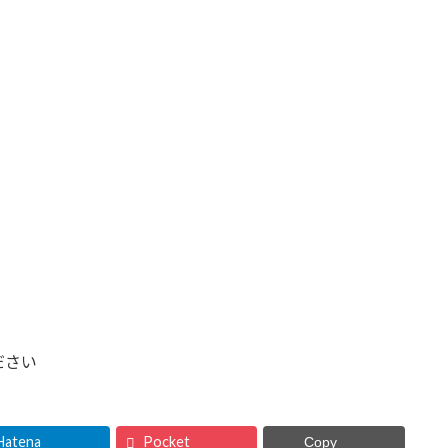
ださい
Hatena
Pocket
Copy