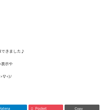
車できました♪
い表示や
∇<)ﾉ
Hatena
Pocket
Copy