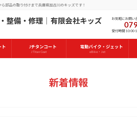
から部品の取り付けまで兵庫県加古川のキッズです！
お気軽にお問い
079
受付時間 10:00-1
ート
Jチタンコート
電動バイク・ジェット
J Titan Coat
eBike・Jet
新着情報