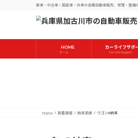
コ
ナ
新車・中古車・国産車・外車の各種自動車販売、修理・整備
ン
ビ
テ
ゲ
ン
ー
ツ
シ
へ
ョ
HOME
カーライフサポ
ス
ン
ホーム
Car Life Support
キ
に
ッ
移
プ
動
Home
新着情報
納車実績
ワゴンR納車