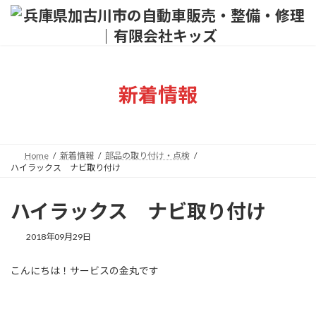
コ
ナ
ン
ビ
テ
ゲ
ン
ー
ツ
シ
へ
ョ
新着情報
ス
ン
キ
に
ッ
移
プ
動
Home
新着情報
部品の取り付け・点検
ハイラックス ナビ取り付け
ハイラックス ナビ取り付け
2018年09月29日
こんにちは！サービスの金丸です