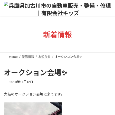
コ
ナ
ン
ビ
テ
ゲ
ン
ー
ツ
シ
へ
ョ
新着情報
ス
ン
キ
に
ッ
移
プ
動
Home
新着情報
お知らせ
オークション会場✨
オークション会場✨
2018年11月12日
大阪のオークション会場に来てます。