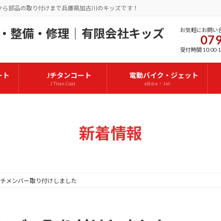
から部品の取り付けまで兵庫県加古川のキッズです！
お気軽にお問い
079
受付時間 10:00-1
ート
Jチタンコート
電動バイク・ジェット
J Titan Coat
eBike・Jet
新着情報
チメンバー取り付けしました