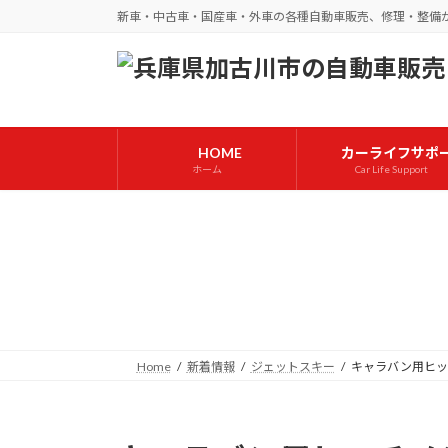
コ
ナ
新車・中古車・国産車・外車の各種自動車販売、修理・整備
ン
ビ
テ
ゲ
ン
ー
ツ
シ
へ
ョ
HOME
カーライフサポ
ス
ン
ホーム
Car Life Support
キ
に
ッ
移
プ
動
Home
新着情報
ジェットスキー
キャラバン用ヒッ