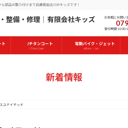
から部品の取り付けまで兵庫県加古川のキッズです！
お気軽にお問い
079
受付時間 10:00-1
ート
Jチタンコート
電動バイク・ジェット
J Titan Coat
eBike・Jet
新着情報
スユナイテッド