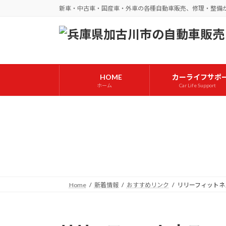
コ
ナ
新車・中古車・国産車・外車の各種自動車販売、修理・整備
ン
ビ
テ
ゲ
ン
ー
ツ
シ
へ
ョ
HOME
カーライフサポ
ス
ン
ホーム
Car Life Support
キ
に
ッ
移
プ
動
Home
新着情報
おすすめリンク
リリーフィットネ