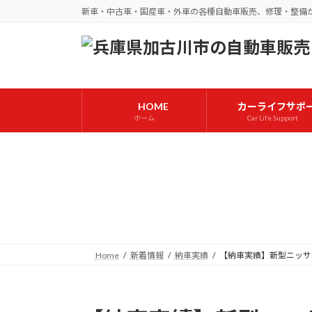
コ
ナ
新車・中古車・国産車・外車の各種自動車販売、修理・整備
ン
ビ
テ
ゲ
ン
ー
ツ
シ
へ
ョ
HOME
カーライフサポ
ス
ン
ホーム
Car Life Support
キ
に
ッ
移
プ
動
Home
新着情報
納車実績
【納車実績】新型ニッサ