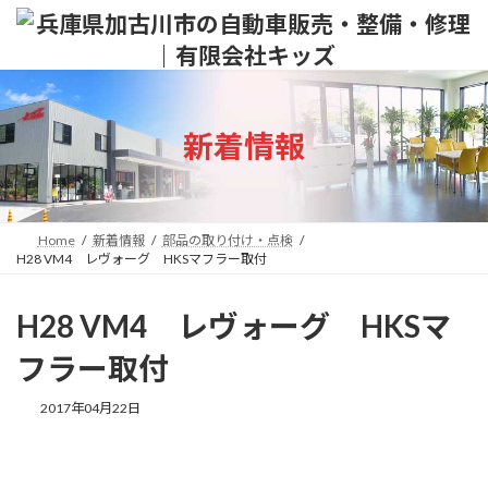
コ
ナ
ン
ビ
テ
ゲ
ン
ー
ツ
シ
へ
ョ
新着情報
ス
ン
キ
に
ッ
移
プ
動
Home
新着情報
部品の取り付け・点検
H28 VM4 レヴォーグ HKSマフラー取付
H28 VM4 レヴォーグ HKSマ
フラー取付
2017年04月22日